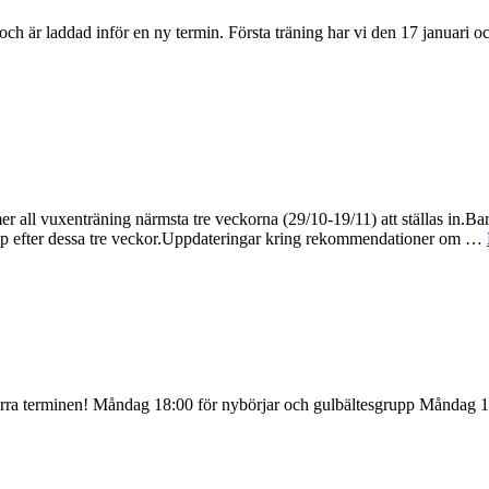
et och är laddad inför en ny termin. Första träning har vi den 17 janu
ll vuxenträning närmsta tre veckorna (29/10-19/11) att ställas in.Bar
p efter dessa tre veckor.Uppdateringar kring rekommendationer om …
 förra terminen! Måndag 18:00 för nybörjar och gulbältesgrupp Måndag