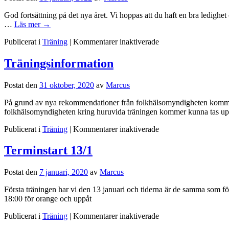
God fortsättning på det nya året. Vi hoppas att du haft en bra ledigh
…
Läs mer
→
för
Publicerat i
Träning
|
Kommentarer inaktiverade
Terminstart
17
Träningsinformation
januari
Postat den
31 oktober, 2020
av
Marcus
På grund av nya rekommendationer från folkhälsomyndigheten kommer a
folkhälsomyndigheten kring huruvida träningen kommer kunna tas up
för
Publicerat i
Träning
|
Kommentarer inaktiverade
Träningsinformation
Terminstart 13/1
Postat den
7 januari, 2020
av
Marcus
Första träningen har vi den 13 januari och tiderna är de samma som
18:00 för orange och uppåt
för
Publicerat i
Träning
|
Kommentarer inaktiverade
Terminstart