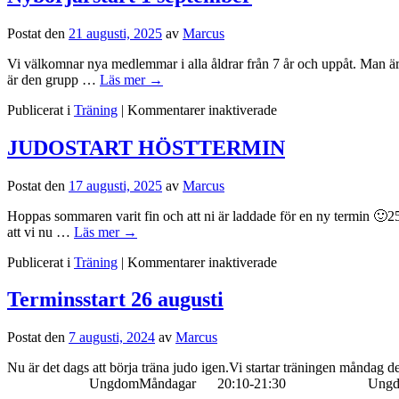
Postat den
21 augusti, 2025
av
Marcus
Vi välkomnar nya medlemmar i alla åldrar från 7 år och uppåt. Man är a
är den grupp …
Läs mer
→
för
Publicerat i
Träning
|
Kommentarer inaktiverade
Nybörjarstart
1
JUDOSTART HÖSTTERMIN
september
Postat den
17 augusti, 2025
av
Marcus
Hoppas sommaren varit fin och att ni är laddade för en ny termin 🙂25
att vi nu …
Läs mer
→
för
Publicerat i
Träning
|
Kommentarer inaktiverade
JUDOSTART
HÖSTTERMIN
Terminsstart 26 augusti
Postat den
7 augusti, 2024
av
Marcus
Nu är det dags att börja träna judo igen.Vi startar träninge
UngdomMåndagar 20:10-21:30 Ungdom / Vux