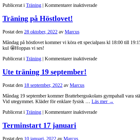
för
Publicerat i
Träning
|
Kommentarer inaktiverade
Terminsstart
26
Träning på Höstlovet!
augusti
Postat den
28 oktober, 2022
av
Marcus
Måndag på höstlovet kommer vi köra ett specialpass kl 18:00 till 19:1
kul 🤩Hoppas vi ses!
för
Publicerat i
Träning
|
Kommentarer inaktiverade
Träning
på
Ute träning 19 september!
Höstlovet!
Postat den
18 september, 2022
av
Marcus
Måndag 19 september kommer Brattebergsskolans gympahall vara stängd
Vid utegymmet. Kläder för enklare fysisk …
Läs mer
→
för
Publicerat i
Träning
|
Kommentarer inaktiverade
Ute
träning
Terminstart 17 januari
19
september!
Postat den
10 januari, 2022
av
Marcus