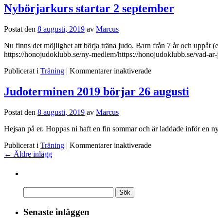
13/1
Nybörjarkurs startar 2 september
Postat den
8 augusti, 2019
av
Marcus
Nu finns det möjlighet att börja träna judo. Barn från 7 år och uppåt
https://honojudoklubb.se/ny-medlem/https://honojudoklubb.se/vad-ar-
för
Publicerat i
Träning
|
Kommentarer inaktiverade
Nybörjarkurs
startar
Judoterminen 2019 börjar 26 augusti
2
september
Postat den
8 augusti, 2019
av
Marcus
Hejsan på er. Hoppas ni haft en fin sommar och är laddade inför en ny
för
Publicerat i
Träning
|
Kommentarer inaktiverade
Judoterminen
←
Äldre inlägg
2019
börjar
26
augusti
Senaste inläggen