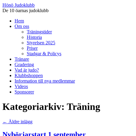
Hönö Judoklubb
De 10 öarnas judoklubb
Gå
Hem
till
Om oss
innehåll
Träningstider
Historia
Styrelsen 2025
Priser
Stadgar & Policys
Tränare
Gradering
Vad är judo?
Klubbshoppen
Information till nya medlemmar
Videos
Sponsorer
Kategoriarkiv:
Träning
←
Äldre inlägg
Nybörjarstart 1 september