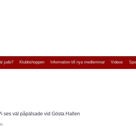
är judo?
Klubbshoppen
Information till nya medlemmar
Videos
Spo
 Vi ses väl påpälsade vid Gösta Hallen
de