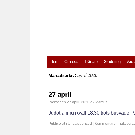
Hem
Om oss
Tränare
Gradering
Vad 
april 2020
Månadsarkiv:
27 april
Postat den
27 april, 2020
av
Marcus
Judoträning ikväll 18:30 trots busväder.
Publicerat i
Uncategorized
|
Kommentarer inaktivera