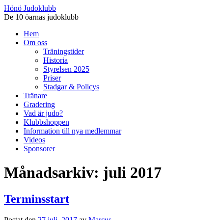
Hönö Judoklubb
De 10 öarnas judoklubb
Gå
Hem
till
Om oss
innehåll
Träningstider
Historia
Styrelsen 2025
Priser
Stadgar & Policys
Tränare
Gradering
Vad är judo?
Klubbshoppen
Information till nya medlemmar
Videos
Sponsorer
Månadsarkiv:
juli 2017
Terminsstart
Postat den
27 juli, 2017
av
Marcus