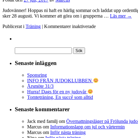
Judovänner! Hoppas ni haft en härlig sommar och laddat upp ordentlig
sker 28 augusti. Vi kommer att göra om i grupperna …
Läs mer
→
för
Publicerat i
Träning
|
Kommentarer inaktiverade
Terminsstart
Senaste inläggen
Sponsring
INFO FRÅN JUDOKLUBBEN
Årsmöte 31/3
Hurra! Dags för en ny judovår
Tomteträning, En succé som alltid
Senaste kommentarer
Jack med familj
om
Övernattningsläger på Frölunda judo
Marcus
om
Informationslapp om jul och vårtermin
Marcus
om
Inför nästa träning
Nina
om
Inför nästa träning