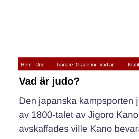
Hem
Om
Tränare
Gradering
Vad är
Klub
Vad är judo?
oss
judo?
Den japanska kampsporten ju
av 1800-talet av Jigoro Kan
avskaffades ville Kano bevar