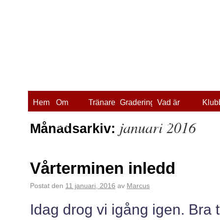
Hem
Om
Tränare
Gradering
Vad är
Klub
januari 2016
oss
judo?
Månadsarkiv:
Vårterminen inledd
Postat den
11 januari, 2016
av
Marcus
Idag drog vi igång igen. Bra t