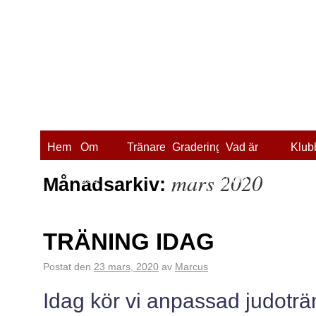
Hem
Om
Tränare
Gradering
Vad är
Klub
mars 2020
oss
judo?
Månadsarkiv:
TRÄNING IDAG
Postat den
23 mars, 2020
av
Marcus
Idag kör vi anpassad judoträ