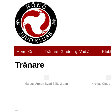
Hem
Om
Tränare
Gradering
Vad är
Klub
Tränare
oss
judo?
Marcus Årman Svart Bälte 2 dan
Nicklas Ölnes 