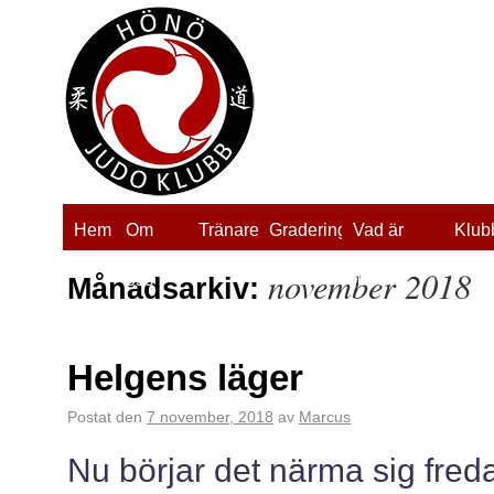
Hem
Om
Tränare
Gradering
Vad är
Klub
november 2018
oss
judo?
Månadsarkiv:
Helgens läger
Postat den
7 november, 2018
av
Marcus
Nu börjar det närma sig fred