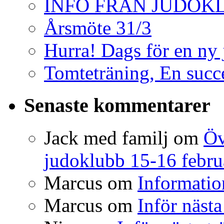
INFO FRÅN JUDO
Årsmöte 31/3
Hurra! Dags för en ny
Tomteträning, En succé
Senaste kommentarer
Jack med familj
om
Öv
judoklubb 15-16 febru
Marcus
om
Informatio
Marcus
om
Inför nästa