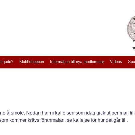
är judo?
Klubbshoppen
Information till nya medlemmar
Videos
Spo
arie årsmöte. Nedan har ni kallelsen som idag gick ut per mail till
om kommer krävs föranmälan, se kallelse för hur det går till.