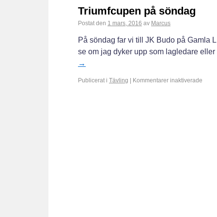
Triumfcupen på söndag
Postat den
1 mars, 2016
av
Marcus
På söndag far vi till JK Budo på Gamla Lil
se om jag dyker upp som lagledare eller
→
Publicerat i
Tävling
|
Kommentarer inaktiverade