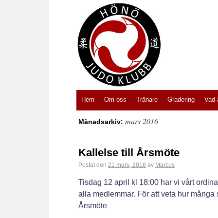
Hem
Om oss
Tränare
Gradering
Vad 
mars 2016
Månadsarkiv:
Kallelse till Årsmöte
Postat den
21 mars, 2016
av
Marcus
Tisdag 12 april kl 18:00 har vi vårt ordin
alla medlemmar. För att veta hur många s
Årsmöte