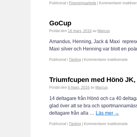
Publicerat i
Föreningsarbete
|
Kommentarer inaktive
GoCup
Postat den
16 mars, 2016
av
Marcus
Amandus, Henning, Jack & Maxi represe
Maxi silver och Henning var blott en poän
Publicerat i
Tävling
|
Kommentarer inaktiverade
Triumfcupen med Hönö JK,
Postat den
6 mars, 2016
av
Marcus
14 deltagare från Hönö och ca 40 deltag
glad över att se bra och sportmannamässi
deltagare från alla …
Läs mer
→
Publicerat i
Tävling
|
Kommentarer inaktiverade