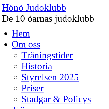
Hönö Judoklubb
De 10 öarnas judoklubb
Gå
Hem
till
innehåll
Om oss
Träningstider
Historia
Styrelsen 2025
Priser
Stadgar & Policys