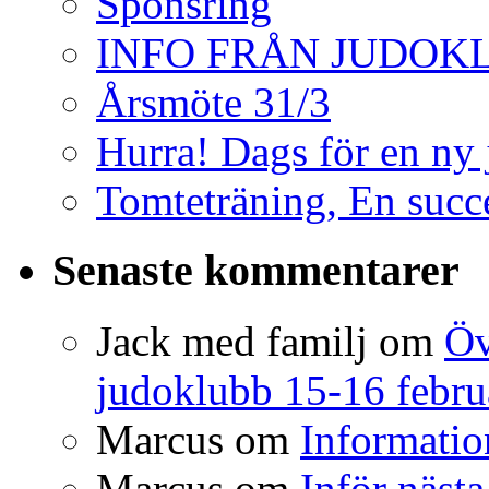
Sponsring
INFO FRÅN JUDOK
Årsmöte 31/3
Hurra! Dags för en ny
Tomteträning, En succé
Senaste kommentarer
Jack med familj
om
Öv
judoklubb 15-16 febru
Marcus
om
Informatio
Marcus
om
Inför nästa