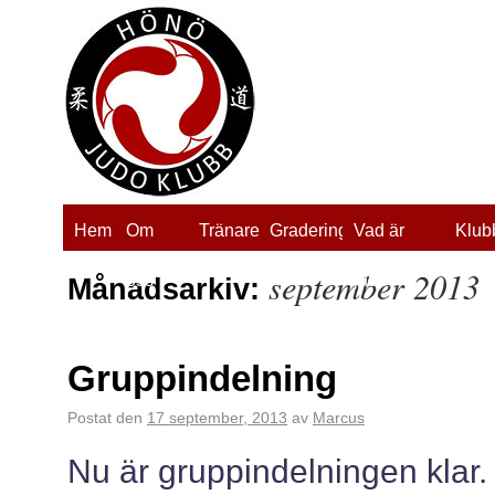
Hem
Om
Tränare
Gradering
Vad är
Klub
september 2013
oss
judo?
Månadsarkiv:
Gruppindelning
Postat den
17 september, 2013
av
Marcus
Nu är gruppindelningen klar. 