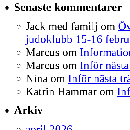
Senaste kommentarer
Jack med familj
om
Öv
judoklubb 15-16 febru
Marcus
om
Informatio
Marcus
om
Inför nästa
Nina
om
Inför nästa t
Katrin Hammar
om
In
Arkiv
april 2026