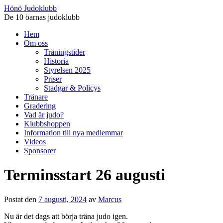
Hönö Judoklubb
De 10 öarnas judoklubb
Gå
Hem
till
Om oss
innehåll
Träningstider
Historia
Styrelsen 2025
Priser
Stadgar & Policys
Tränare
Gradering
Vad är judo?
Klubbshoppen
Information till nya medlemmar
Videos
Sponsorer
Terminsstart 26 augusti
Postat den
7 augusti, 2024
av
Marcus
Nu är det dags att börja träna judo igen.