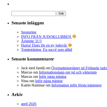
Senaste inläggen
Sponsring
INFO FRÅN JUDOKLUBBEN
Årsmöte 31/3
Hurra! Dags för en ny judovår
Tomteträning, En succé som alltid
Senaste kommentarer
Jack med familj
om
Övernattningsläger på Frölunda judo
Marcus
om
Informationslapp om jul och vårtermin
Marcus
om
Inför nästa träning
Nina
om
Inför nästa träning
Katrin Hammar
om
Information inför första träningen
Arkiv
april 2026