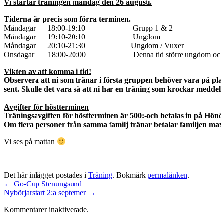
Vi startar träningen måndag den 26 augusti.
Tiderna är precis som förra terminen.
Måndagar 18:00-19:10 Grupp 1 & 2
Måndagar 19:10-20:10 Ungdom
Måndagar 20:10-21:30 Ungdom / Vuxen
Onsdagar 18:00-20:00 Denna tid större ungdom och
Vikten av att komma i tid!
Observera att ni som tränar i första gruppen behöver vara på plat
sent. Skulle det vara så att ni har en träning som krockar meddela
Avgifter för höstterminen
Träningsavgiften för höstterminen är 500:-och betalas in på H
Om flera personer från samma familj tränar betalar familjen max 1
Vi ses på mattan
Det här inlägget postades i
Träning
. Bokmärk
permalänken
.
←
Go-Cup Stenungsund
Nybörjarstart 2:a septemer
→
Kommentarer inaktiverade.