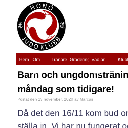
Hem
Om
Tränare
Gradering
Vad är
Klub
Barn och ungdomsträning
oss
judo?
måndag som tidigare!
Postat den
19 november, 2020
av
Marcus
Då det den 16/11 kom bud om
ställa in. Vi har nu fungerat 