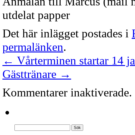
Anmälan till Marcus (mail m
utdelat papper
Det här inlägget postades i
permalänken
.
←
Vårterminen startar 14 j
Gästtränare
→
Kommentarer inaktiverade.