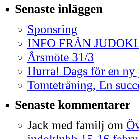
Senaste inläggen
Sponsring
INFO FRÅN JUDO
Årsmöte 31/3
Hurra! Dags för en ny
Tomteträning, En succé
Senaste kommentarer
Jack med familj
om
Öv
judoklubb 15-16 febru