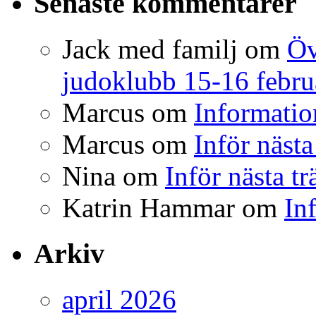
Senaste kommentarer
Jack med familj
om
Öv
judoklubb 15-16 febru
Marcus
om
Informatio
Marcus
om
Inför nästa
Nina
om
Inför nästa t
Katrin Hammar
om
In
Arkiv
april 2026