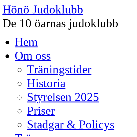
Hönö Judoklubb
De 10 öarnas judoklubb
Gå
Hem
till
innehåll
Om oss
Träningstider
Historia
Styrelsen 2025
Priser
Stadgar & Policys