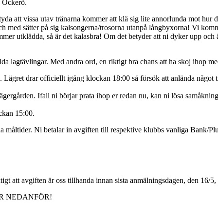
 Öckerö.
etyda att vissa utav tränarna kommer att klä sig lite annorlunda mot hur
med sätter på sig kalsongerna/trosorna utanpå långbyxorna! Vi kommer 
mer utklädda, så är det kalasbra! Om det betyder att ni dyker upp och är
llda lagtävlingar. Med andra ord, en riktigt bra chans att ha skoj ihop 
ret drar officiellt igång klockan 18:00 så försök att anlända något ti
n lägergården. Ifall ni börjar prata ihop er redan nu, kan ni lösa samåkni
ckan 15:00.
la måltider. Ni betalar in avgiften till respektive klubbs vanliga Bank/Pl
gt att avgiften är oss tillhanda innan sista anmälningsdagen, den 16/5, för
R NEDANFÖR!