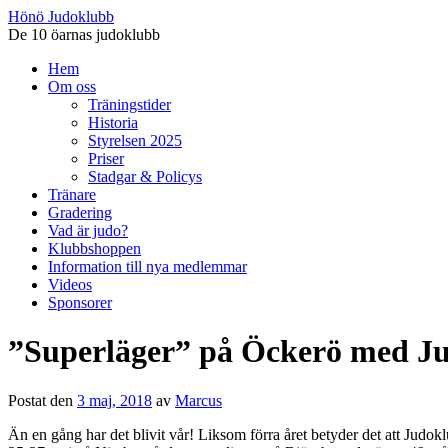
Hönö Judoklubb
De 10 öarnas judoklubb
Gå
Hem
till
Om oss
innehåll
Träningstider
Historia
Styrelsen 2025
Priser
Stadgar & Policys
Tränare
Gradering
Vad är judo?
Klubbshoppen
Information till nya medlemmar
Videos
Sponsorer
”Superläger” på Öckerö med J
Postat den
3 maj, 2018
av
Marcus
Än en gång har det blivit vår! Liksom förra året betyder det att Ju