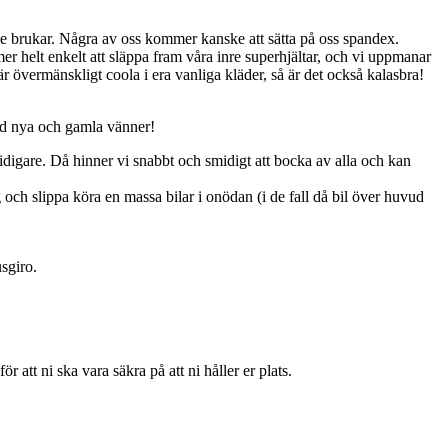
 de brukar. Några av oss kommer kanske att sätta på oss spandex.
helt enkelt att släppa fram våra inre superhjältar, och vi uppmanar
 övermänskligt coola i era vanliga kläder, så är det också kalasbra!
med nya och gamla vänner!
digare. Då hinner vi snabbt och smidigt att bocka av alla och kan
ng och slippa köra en massa bilar i onödan (i de fall då bil över huvud
usgiro.
 att ni ska vara säkra på att ni håller er plats.