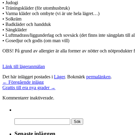
• Judogi
• Träningskläder (för utomhusbruk)
• Varma kläder och ombyte (vi är ute hela lägret…)
• Solkräm
• Badkläder och handduk
• Sängkläder
• Luftmadrass/liggunderlag och sovsäck (det finns inte sängplats till a
• Gosedjur och godis (om man vill)
OBS! På grund av allergier är alla former av nötter och nötprodukter f
Länk till lägeranmälan
Det här inlägget postades i
Läger
. Bokmärk
permalänken
.
←
Föregående inlägg
Grattis till era nya grader
→
Kommentarer inaktiverade.
Senaste inläggen