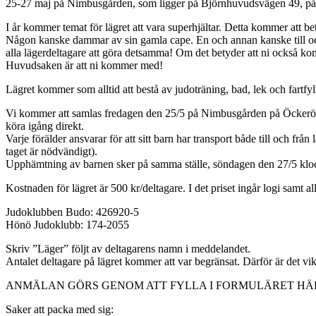
25-27 maj på Nimbusgården, som ligger på Björnhuvudsvägen 49, på
I år kommer temat för lägret att vara superhjältar. Detta kommer att b
Någon kanske dammar av sin gamla cape. En och annan kanske till och 
alla lägerdeltagare att göra detsamma! Om det betyder att ni också kom
Huvudsaken är att ni kommer med!
Lägret kommer som alltid att bestå av judoträning, bad, lek och fartfy
Vi kommer att samlas fredagen den 25/5 på Nimbusgården på Öckerö. Läg
köra igång direkt.
Varje förälder ansvarar för att sitt barn har transport både till och frå
taget är nödvändigt).
Upphämtning av barnen sker på samma ställe, söndagen den 27/5 klo
Kostnaden för lägret är 500 kr/deltagare. I det priset ingår logi samt al
Judoklubben Budo: 426920-5
Hönö Judoklubb: 174-2055
Skriv ”Läger” följt av deltagarens namn i meddelandet.
Antalet deltagare på lägret kommer att var begränsat. Därför är det vikti
ANMÄLAN GÖRS GENOM ATT FYLLA I FORMULÄRET HÄ
Saker att packa med sig: