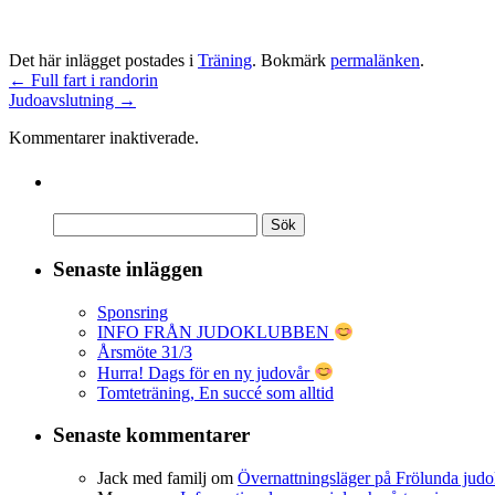
Det här inlägget postades i
Träning
. Bokmärk
permalänken
.
←
Full fart i randorin
Judoavslutning
→
Kommentarer inaktiverade.
Senaste inläggen
Sponsring
INFO FRÅN JUDOKLUBBEN
Årsmöte 31/3
Hurra! Dags för en ny judovår
Tomteträning, En succé som alltid
Senaste kommentarer
Jack med familj
om
Övernattningsläger på Frölunda judo