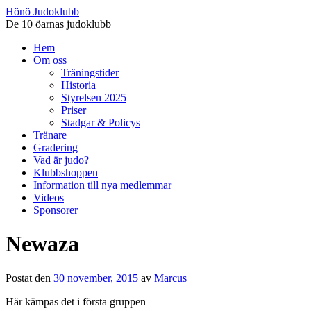
Hönö Judoklubb
De 10 öarnas judoklubb
Gå
Hem
till
Om oss
innehåll
Träningstider
Historia
Styrelsen 2025
Priser
Stadgar & Policys
Tränare
Gradering
Vad är judo?
Klubbshoppen
Information till nya medlemmar
Videos
Sponsorer
Newaza
Postat den
30 november, 2015
av
Marcus
Här kämpas det i första gruppen