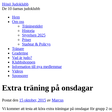
Hönö Judoklubb
De 10 öarnas judoklubb
Gå
Hem
till
Om oss
innehåll
Träningstider
Historia
Styrelsen 2025
Priser
Stadgar & Policys
Tränare
Gradering
Vad är judo?
Klubbshoppen
Information till nya medlemmar
Videos
Sponsorer
Extra träning på onsdagar
Postat den
15 oktober, 2015
av
Marcus
Vi kommer att testa att köra extra träningar på onsdagar för grupp 2 oc