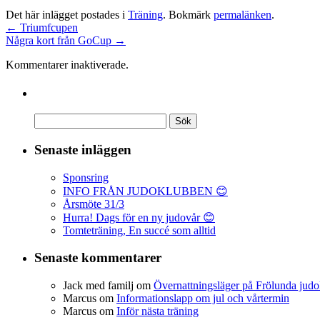
Det här inlägget postades i
Träning
. Bokmärk
permalänken
.
←
Triumfcupen
Några kort från GoCup
→
Kommentarer inaktiverade.
Senaste inläggen
Sponsring
INFO FRÅN JUDOKLUBBEN 😊
Årsmöte 31/3
Hurra! Dags för en ny judovår 😊
Tomteträning, En succé som alltid
Senaste kommentarer
Jack med familj
om
Övernattningsläger på Frölunda judo
Marcus
om
Informationslapp om jul och vårtermin
Marcus
om
Inför nästa träning