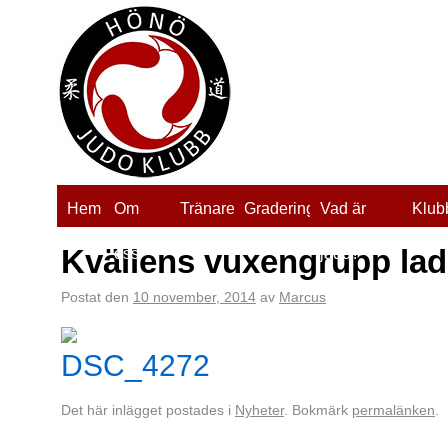
Hem
Om
Tränare
Gradering
Vad är
Klub
Kvällens vuxengrupp la
oss
judo?
Postat den
10 november, 2014
av
Marcus
Det här inlägget postades i
Nyheter
. Bokmärk
permalänken
.