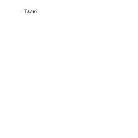
←
Tävla?