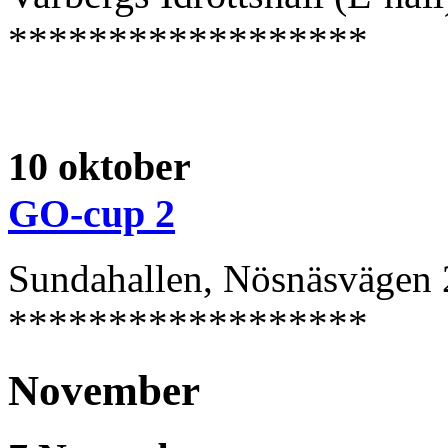
******************
10 oktober
GO-cup 2
Sundahallen, Nösnäsvägen 
******************
November